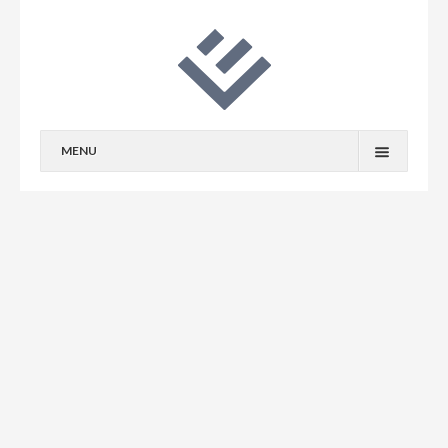
MENU
PORTFOLIO
EDITORIAL DESIGN
CORPORATE PUBLISHING
VKF/POS
DIE PREMIUM PUBLIKATION DES BFAI
BIO
Ein sehr aufwändig geplantes Magazin für deutsche
KONTAKT
Unternehmen, die global ausgerichtet sind. Viel Nutzen
gepaart mit Image – das Aushängeschild des Bundes